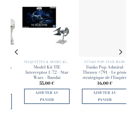
MAQUETTES & MODEL KIT STAR WARS
FUNKO POP STAR WARS
FUNKO POP STAR WARS
Funko Pop Admiral
Funko Pop Comte
ar
Thrawn #791 – Le génie
Dooku #833 – Star
stratégique de l’Empire
Wars
L
16,00
€
16,00
€
AJOUTER AU
AJOUTER AU
PANIER
PANIER