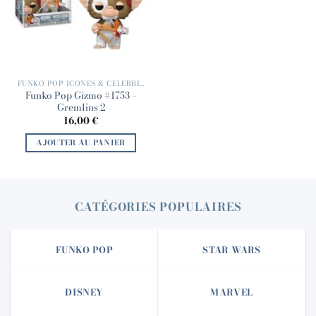
FUNKO POP ICÔNES & CÉLÉBRITÉS
Funko Pop Gizmo #1753 –
Gremlins 2
16,00
€
AJOUTER AU PANIER
CATÉGORIES POPULAIRES
FUNKO POP
STAR WARS
DISNEY
MARVEL