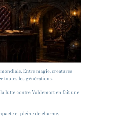
e mondiale. Entre magie, créatures
r toutes les générations.
 la lutte contre Voldemort en fait une
pacte et pleine de charme.