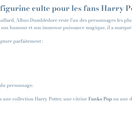
figurine culte pour les fans Harry P
oudlard, Albus Dumbledore reste l’un des personnages les plus
e, son humour et son immense puissance magique, il a marqué 
ture parfaitement :
e du personnage.
s une collection Harry Potter, une vitrine
Funko Pop
ou une d