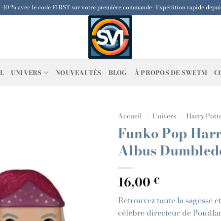
: -10 % avec le code FIRST sur votre première commande • Expédition rapide depu
L
UNIVERS
NOUVEAUTÉS
BLOG
À PROPOS DE SWETM
C
Accueil
/
Univers
/
Harry Pott
Funko Pop Harr
Albus Dumbled
16,00
€
Retrouvez toute la sagesse e
célèbre directeur de Poudla