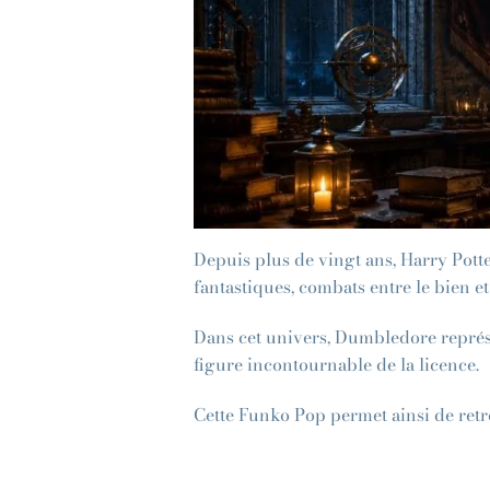
Depuis plus de vingt ans, Harry Potte
fantastiques, combats entre le bien e
Dans cet univers, Dumbledore représent
figure incontournable de la licence.
Cette Funko Pop permet ainsi de retr