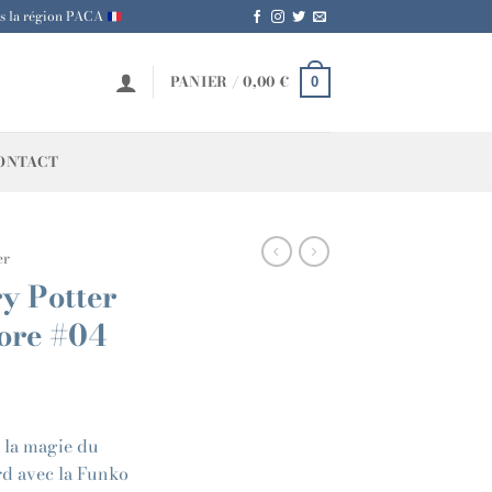
is la région PACA
PANIER /
0,00
€
0
ONTACT
er
y Potter
ore #04
t la magie du
rd avec la Funko