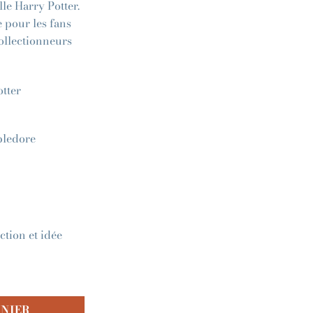
le Harry Potter.
 pour les fans
ollectionneurs
otter
bledore
ction et idée
ANIER