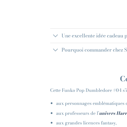
Une excellente idée cadeau p
Pourquoi commander chez
C
Cette Funko Pop Dumbledore #04 s’in
aux personnages emblématiques 
aux professeurs de l’
univers Harr
aux grandes licences fantasy,