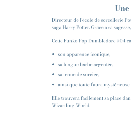
Une 
Directeur de l’école de sorcellerie P
saga Harry Potter. Grâce à sa sagess
Cette Funko Pop Dumbledore #04 cap
son apparence iconique,
sa longue barbe argentée,
sa tenue de sorcier,
ainsi que toute l’aura mystérieus
Elle trouvera facilement sa place dan
Wizarding World.